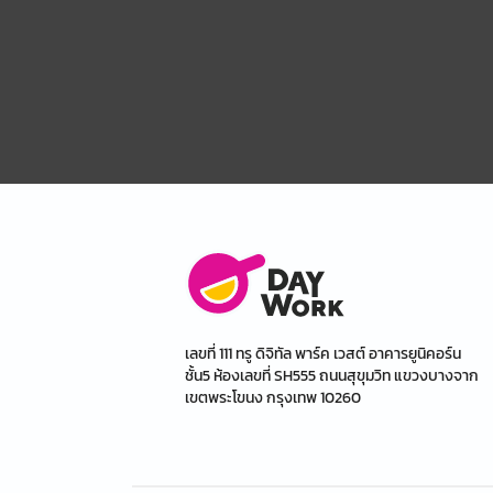
เลขที่ 111 ทรู ดิจิทัล พาร์ค เวสต์ อาคารยูนิคอร์น
ชั้น5 ห้องเลขที่ SH555 ถนนสุขุมวิท แขวงบางจาก
เขตพระโขนง กรุงเทพ 10260