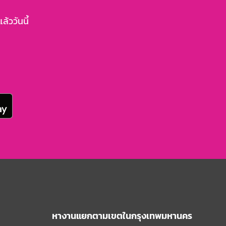
้ววันนี้
หางานแยกตามเขตในกรุงเทพมหานคร