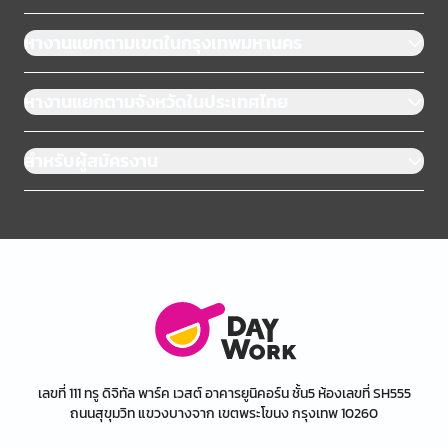
หางานแยกตามเขตในกรุงเทพมหานคร
หางานแยกตามจังหวัดในประเทศไทย
สำหรับผู้สมัครงาน
เลขที่ 111 ทรู ดิจิทัล พาร์ค เวสต์ อาคารยูนิคอร์น ชั้น5 ห้องเลขที่ SH555
ถนนสุขุมวิท แขวงบางจาก เขตพระโขนง กรุงเทพ 10260