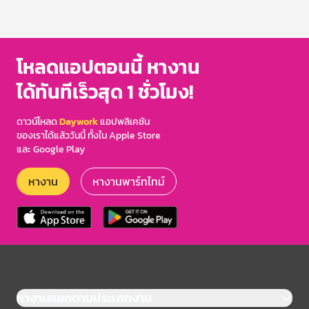
โหลดแอปตอนนี้ หางาน
ได้ทันทีเร็วสุด 1 ชั่วโมง!
ดาวน์โหลด
Daywork
แอปพลิเคชัน
ของเราได้แล้ววันนี้ ทั้งใน Apple Store
และ Google Play
หางาน
หางานพาร์ทไทม์
หางานแยกตามประเภทงาน