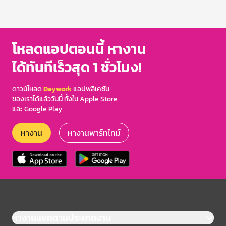
โหลดแอปตอนนี้ หางาน
ได้ทันทีเร็วสุด 1 ชั่วโมง!
ดาวน์โหลด
Daywork
แอปพลิเคชัน
ของเราได้แล้ววันนี้ ทั้งใน Apple Store
และ Google Play
หางาน
หางานพาร์ทไทม์
หางานแยกตามประเภทงาน