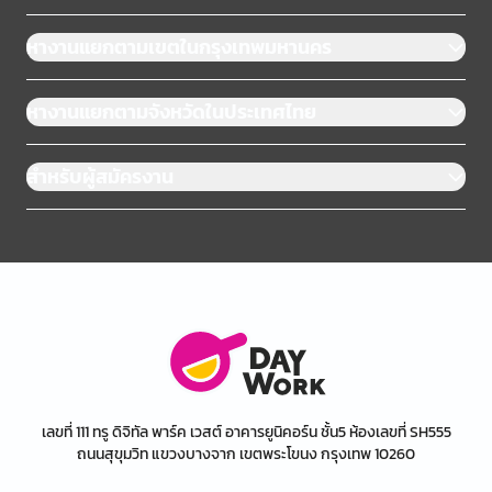
หางานแยกตามเขตในกรุงเทพมหานคร
หางานแยกตามจังหวัดในประเทศไทย
สำหรับผู้สมัครงาน
เลขที่ 111 ทรู ดิจิทัล พาร์ค เวสต์ อาคารยูนิคอร์น ชั้น5 ห้องเลขที่ SH555
ถนนสุขุมวิท แขวงบางจาก เขตพระโขนง กรุงเทพ 10260