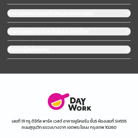
หางานแยกตามเขตในกรุงเทพมหานคร
หางานแยกตามจังหวัดในประเทศไทย
สำหรับผู้สมัครงาน
เลขที่ 111 ทรู ดิจิทัล พาร์ค เวสต์ อาคารยูนิคอร์น ชั้น5 ห้องเลขที่ SH555
ถนนสุขุมวิท แขวงบางจาก เขตพระโขนง กรุงเทพ 10260