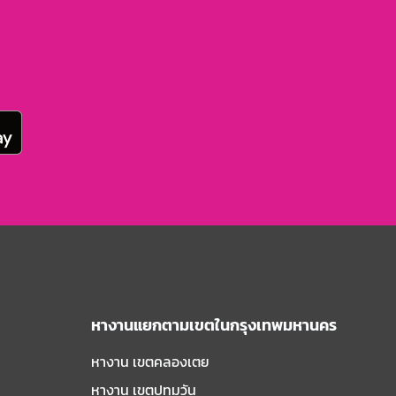
หางานแยกตามเขตในกรุงเทพมหานคร
หางาน เขตคลองเตย
หางาน เขตปทุมวัน