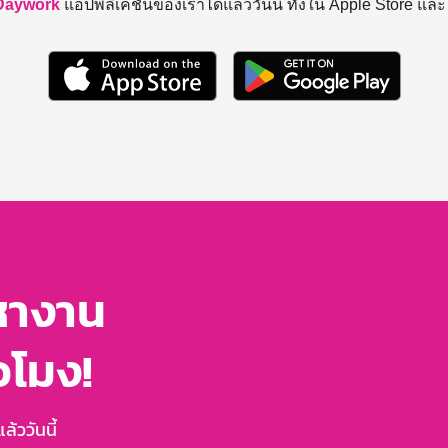
Daywork
แอปพลิเคชันของเราได้แล้ววันนี้ ทั้งใน Apple Store แล
หางาน
่วโมง!
้ววันนี้