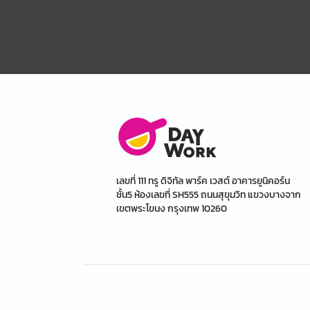
เลขที่ 111 ทรู ดิจิทัล พาร์ค เวสต์ อาคารยูนิคอร์น
ชั้น5 ห้องเลขที่ SH555 ถนนสุขุมวิท แขวงบางจาก
เขตพระโขนง กรุงเทพ 10260