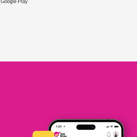
ะ Google Play