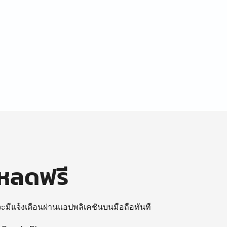
โหลดฟรี
 จะมีแจ้งเตือนผ่านแอปพลิเคชันบนมือถือทันที