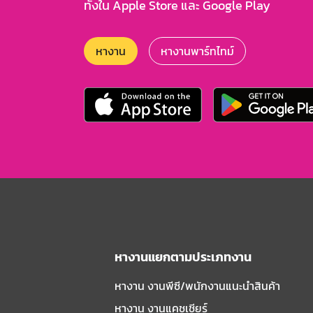
ทั้งใน Apple Store และ Google Play
หางาน
หางานพาร์ทไทม์
หางานแยกตามประเภทงาน
หางาน งานพีซี/พนักงานแนะนําสินค้า
หางาน งานแคชเชียร์