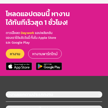
โหลดแอปตอนนี้ หางาน
ได้ทันทีเร็วสุด 1 ชั่วโมง!
ดาวน์โหลด
Daywork
แอปพลิเคชัน
ของเราได้แล้ววันนี้ ทั้งใน Apple Store
และ Google Play
หางาน
หางานพาร์ทไทม์
หางานแยกตามประเภทงาน