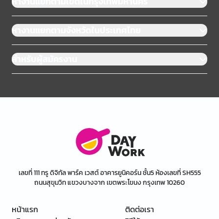
หางานแยกตามเขตในกรุงเทพมหานคร
หางานแยกตามจังหวัดในประเทศไทย
สำหรับผู้สมัครงาน
เลขที่ 111 ทรู ดิจิทัล พาร์ค เวสต์ อาคารยูนิคอร์น ชั้น5 ห้องเลขที่ SH555
ถนนสุขุมวิท แขวงบางจาก เขตพระโขนง กรุงเทพ 10260
หน้าแรก
ติดต่อเรา