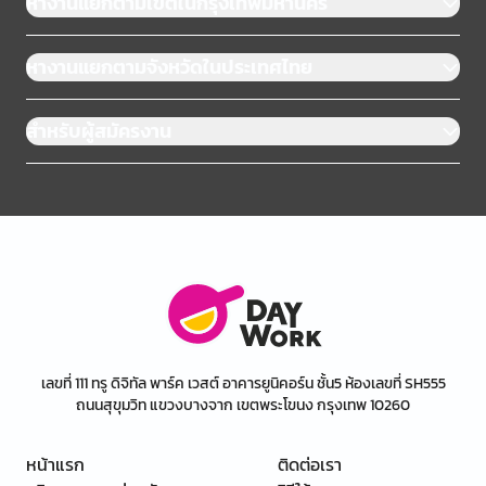
หางานแยกตามเขตในกรุงเทพมหานคร
หางานแยกตามจังหวัดในประเทศไทย
สำหรับผู้สมัครงาน
เลขที่ 111 ทรู ดิจิทัล พาร์ค เวสต์ อาคารยูนิคอร์น ชั้น5 ห้องเลขที่ SH555
ถนนสุขุมวิท แขวงบางจาก เขตพระโขนง กรุงเทพ 10260
หน้าแรก
ติดต่อเรา