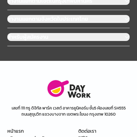
หางานแยกตามเขตในกรุงเทพมหานคร
หางานแยกตามจังหวัดในประเทศไทย
สำหรับผู้สมัครงาน
เลขที่ 111 ทรู ดิจิทัล พาร์ค เวสต์ อาคารยูนิคอร์น ชั้น5 ห้องเลขที่ SH555
ถนนสุขุมวิท แขวงบางจาก เขตพระโขนง กรุงเทพ 10260
หน้าแรก
ติดต่อเรา