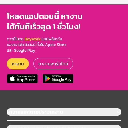
โหลดแอปตอนนี้ หางาน
ได้ทันทีเร็วสุด 1 ชั่วโมง!
ดาวน์โหลด
Daywork
แอปพลิเคชัน
ของเราได้แล้ววันนี้ ทั้งใน Apple Store
และ Google Play
หางาน
หางานพาร์ทไทม์
หางานแยกตามประเภทงาน