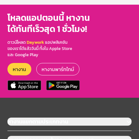
โหลดแอปตอนนี้ หางาน
ได้ทันทีเร็วสุด 1 ชั่วโมง!
ดาวน์โหลด
Daywork
แอปพลิเคชัน
ของเราได้แล้ววันนี้ ทั้งใน Apple Store
และ Google Play
หางาน
หางานพาร์ทไทม์
หางานแยกตามประเภทงาน