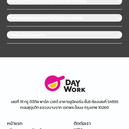
หางานแยกตามเขตในกรุงเทพมหานคร
หางานแยกตามจังหวัดในประเทศไทย
สำหรับผู้สมัครงาน
เลขที่ 111 ทรู ดิจิทัล พาร์ค เวสต์ อาคารยูนิคอร์น ชั้น5 ห้องเลขที่ SH555
ถนนสุขุมวิท แขวงบางจาก เขตพระโขนง กรุงเทพ 10260
หน้าแรก
ติดต่อเรา