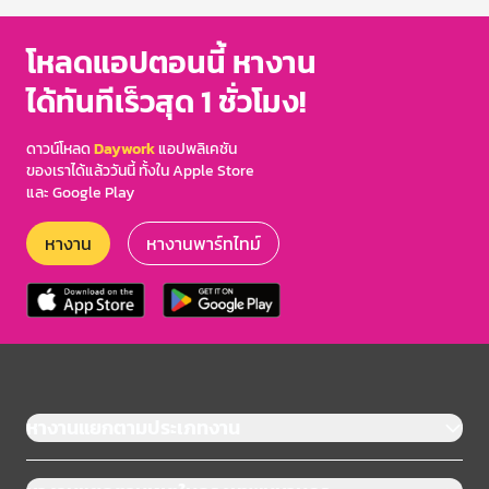
โหลดแอปตอนนี้ หางาน
ได้ทันทีเร็วสุด 1 ชั่วโมง!
ดาวน์โหลด
Daywork
แอปพลิเคชัน
ของเราได้แล้ววันนี้ ทั้งใน Apple Store
และ Google Play
หางาน
หางานพาร์ทไทม์
หางานแยกตามประเภทงาน