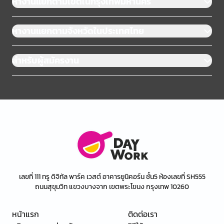
หางานแยกตามเขตในกรุงเทพมหานคร
หางานแยกตามจังหวัดในประเทศไทย
สำหรับผู้สมัครงาน
เลขที่ 111 ทรู ดิจิทัล พาร์ค เวสต์ อาคารยูนิคอร์น ชั้น5 ห้องเลขที่ SH555
ถนนสุขุมวิท แขวงบางจาก เขตพระโขนง กรุงเทพ 10260
หน้าแรก
ติดต่อเรา