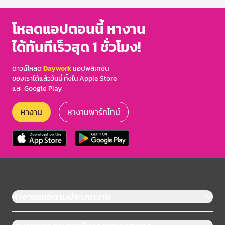
โหลดแอปตอนนี้ หางาน
ได้ทันทีเร็วสุด 1 ชั่วโมง!
ดาวน์โหลด
Daywork
แอปพลิเคชัน
ของเราได้แล้ววันนี้ ทั้งใน Apple Store
และ Google Play
หางาน
หางานพาร์ทไทม์
หางานแยกตามประเภทงาน