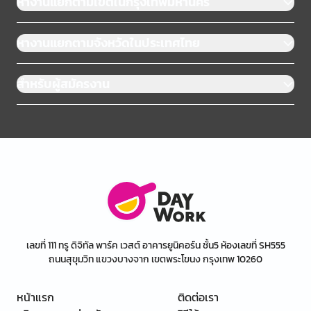
หางานแยกตามเขตในกรุงเทพมหานคร
หางานแยกตามจังหวัดในประเทศไทย
สำหรับผู้สมัครงาน
เลขที่ 111 ทรู ดิจิทัล พาร์ค เวสต์ อาคารยูนิคอร์น ชั้น5 ห้องเลขที่ SH555
ถนนสุขุมวิท แขวงบางจาก เขตพระโขนง กรุงเทพ 10260
หน้าแรก
ติดต่อเรา