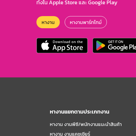
ทั้งใน Apple Store และ Google Play
หางาน
หางานพาร์ทไทม์
หางานแยกตามประเภทงาน
หางาน งานพีซี/พนักงานแนะนําสินค้า
หางาน งานแคชเชียร์