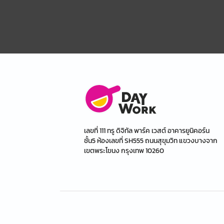
เลขที่ 111 ทรู ดิจิทัล พาร์ค เวสต์ อาคารยูนิคอร์น
ชั้น5 ห้องเลขที่ SH555 ถนนสุขุมวิท แขวงบางจาก
เขตพระโขนง กรุงเทพ 10260