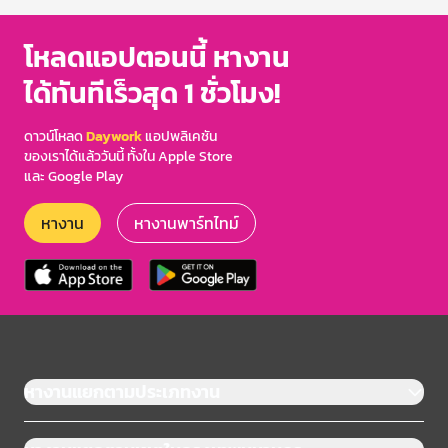
โหลดแอปตอนนี้ หางาน
ได้ทันทีเร็วสุด 1 ชั่วโมง!
ดาวน์โหลด
Daywork
แอปพลิเคชัน
ของเราได้แล้ววันนี้ ทั้งใน Apple Store
และ Google Play
หางาน
หางานพาร์ทไทม์
หางานแยกตามประเภทงาน