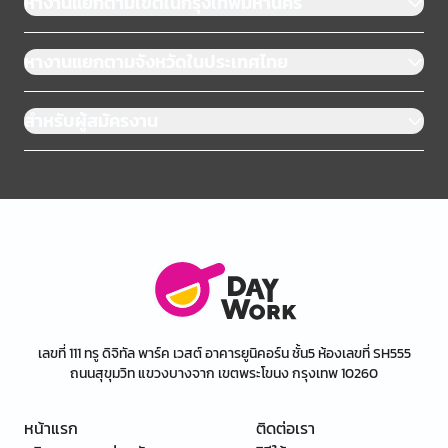
หางานแยกตามเขตในกรุงเทพมหานคร
หางานแยกตามจังหวัดในประเทศไทย
สำหรับผู้สมัครงาน
เลขที่ 111 ทรู ดิจิทัล พาร์ค เวสต์ อาคารยูนิคอร์น ชั้น5 ห้องเลขที่ SH555
ถนนสุขุมวิท แขวงบางจาก เขตพระโขนง กรุงเทพ 10260
หน้าแรก
ติดต่อเรา