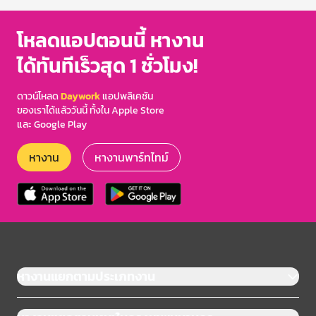
โหลดแอปตอนนี้ หางาน
ได้ทันทีเร็วสุด 1 ชั่วโมง!
ดาวน์โหลด
Daywork
แอปพลิเคชัน
ของเราได้แล้ววันนี้ ทั้งใน Apple Store
และ Google Play
หางาน
หางานพาร์ทไทม์
หางานแยกตามประเภทงาน