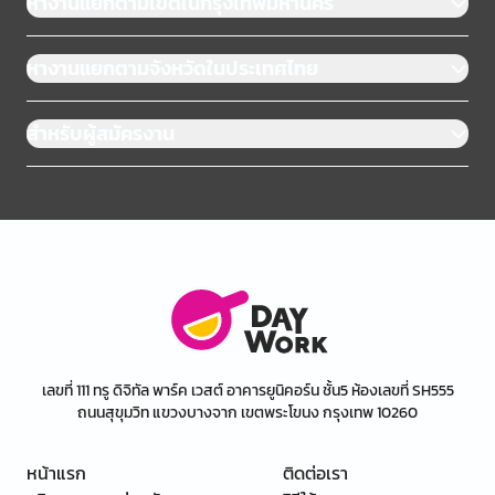
หางานแยกตามเขตในกรุงเทพมหานคร
หางานแยกตามจังหวัดในประเทศไทย
สำหรับผู้สมัครงาน
เลขที่ 111 ทรู ดิจิทัล พาร์ค เวสต์ อาคารยูนิคอร์น ชั้น5 ห้องเลขที่ SH555
ถนนสุขุมวิท แขวงบางจาก เขตพระโขนง กรุงเทพ 10260
หน้าแรก
ติดต่อเรา