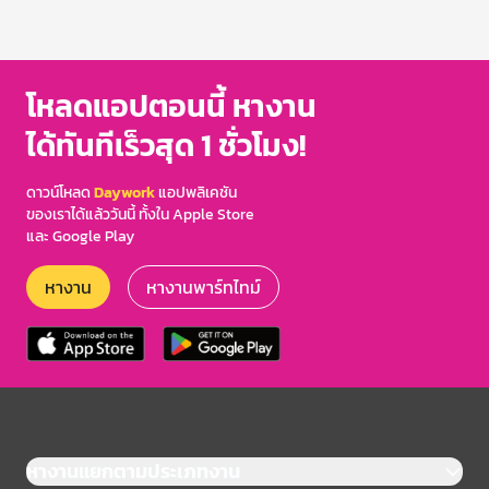
โหลดแอปตอนนี้ หางาน
ได้ทันทีเร็วสุด 1 ชั่วโมง!
ดาวน์โหลด
Daywork
แอปพลิเคชัน
ของเราได้แล้ววันนี้ ทั้งใน Apple Store
และ Google Play
หางาน
หางานพาร์ทไทม์
หางานแยกตามประเภทงาน