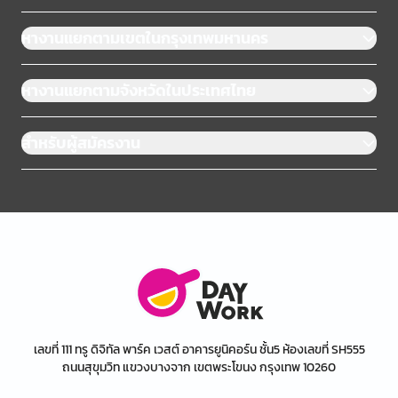
หางานแยกตามเขตในกรุงเทพมหานคร
หางานแยกตามจังหวัดในประเทศไทย
สำหรับผู้สมัครงาน
เลขที่ 111 ทรู ดิจิทัล พาร์ค เวสต์ อาคารยูนิคอร์น ชั้น5 ห้องเลขที่ SH555
ถนนสุขุมวิท แขวงบางจาก เขตพระโขนง กรุงเทพ 10260