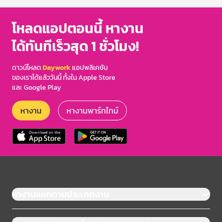
โหลดแอปตอนนี้ หางาน
ได้ทันทีเร็วสุด 1 ชั่วโมง!
ดาวน์โหลด
Daywork
แอปพลิเคชัน
ของเราได้แล้ววันนี้ ทั้งใน Apple Store
และ Google Play
หางาน
หางานพาร์ทไทม์
หางานแยกตามประเภทงาน