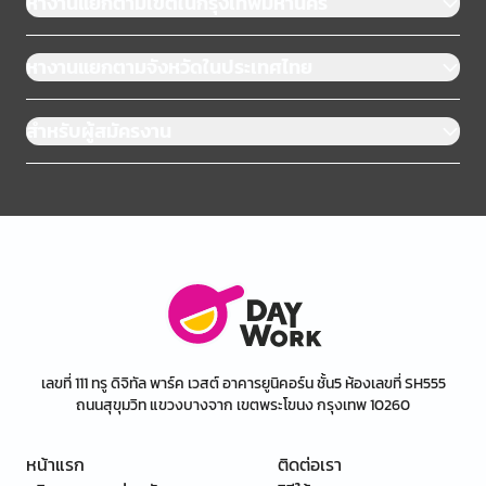
หางานแยกตามเขตในกรุงเทพมหานคร
หางานแยกตามจังหวัดในประเทศไทย
สำหรับผู้สมัครงาน
เลขที่ 111 ทรู ดิจิทัล พาร์ค เวสต์ อาคารยูนิคอร์น ชั้น5 ห้องเลขที่ SH555
ถนนสุขุมวิท แขวงบางจาก เขตพระโขนง กรุงเทพ 10260
หน้าแรก
ติดต่อเรา