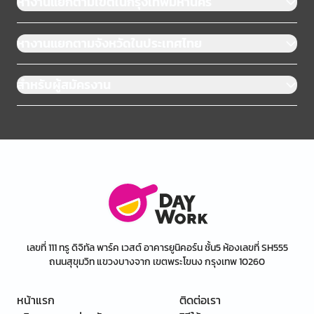
หางานแยกตามเขตในกรุงเทพมหานคร
หางานแยกตามจังหวัดในประเทศไทย
สำหรับผู้สมัครงาน
เลขที่ 111 ทรู ดิจิทัล พาร์ค เวสต์ อาคารยูนิคอร์น ชั้น5 ห้องเลขที่ SH555
ถนนสุขุมวิท แขวงบางจาก เขตพระโขนง กรุงเทพ 10260
หน้าแรก
ติดต่อเรา