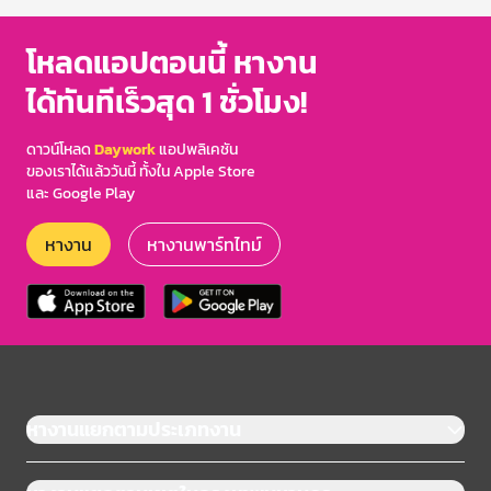
โหลดแอปตอนนี้ หางาน
ได้ทันทีเร็วสุด 1 ชั่วโมง!
ดาวน์โหลด
Daywork
แอปพลิเคชัน
ของเราได้แล้ววันนี้ ทั้งใน Apple Store
และ Google Play
หางาน
หางานพาร์ทไทม์
หางานแยกตามประเภทงาน