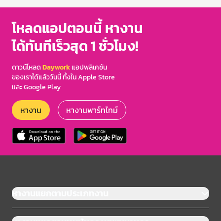
โหลดแอปตอนนี้ หางาน
ได้ทันทีเร็วสุด 1 ชั่วโมง!
ดาวน์โหลด
Daywork
แอปพลิเคชัน
ของเราได้แล้ววันนี้ ทั้งใน Apple Store
และ Google Play
หางาน
หางานพาร์ทไทม์
หางานแยกตามประเภทงาน