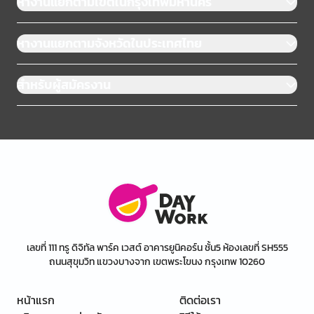
หางานแยกตามเขตในกรุงเทพมหานคร
หางานแยกตามจังหวัดในประเทศไทย
สำหรับผู้สมัครงาน
เลขที่ 111 ทรู ดิจิทัล พาร์ค เวสต์ อาคารยูนิคอร์น ชั้น5 ห้องเลขที่ SH555
ถนนสุขุมวิท แขวงบางจาก เขตพระโขนง กรุงเทพ 10260
หน้าแรก
ติดต่อเรา