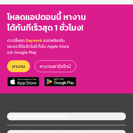
โหลดแอปตอนนี้ หางาน
ได้ทันทีเร็วสุด 1 ชั่วโมง!
ดาวน์โหลด
Daywork
แอปพลิเคชัน
ของเราได้แล้ววันนี้ ทั้งใน Apple Store
และ Google Play
หางาน
หางานพาร์ทไทม์
หางานแยกตามประเภทงาน