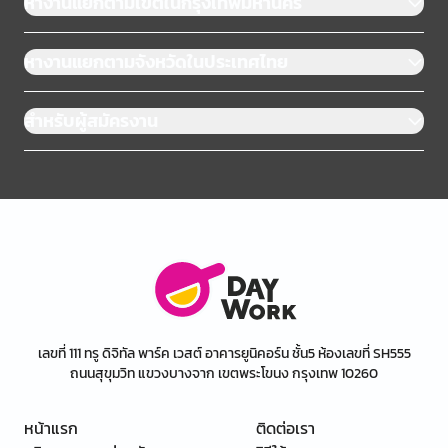
หางานแยกตามเขตในกรุงเทพมหานคร
หางานแยกตามจังหวัดในประเทศไทย
สำหรับผู้สมัครงาน
เลขที่ 111 ทรู ดิจิทัล พาร์ค เวสต์ อาคารยูนิคอร์น ชั้น5 ห้องเลขที่ SH555
ถนนสุขุมวิท แขวงบางจาก เขตพระโขนง กรุงเทพ 10260
หน้าแรก
ติดต่อเรา