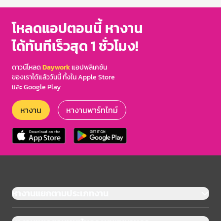
โหลดแอปตอนนี้ หางาน
ได้ทันทีเร็วสุด 1 ชั่วโมง!
ดาวน์โหลด
Daywork
แอปพลิเคชัน
ของเราได้แล้ววันนี้ ทั้งใน Apple Store
และ Google Play
หางาน
หางานพาร์ทไทม์
หางานแยกตามประเภทงาน