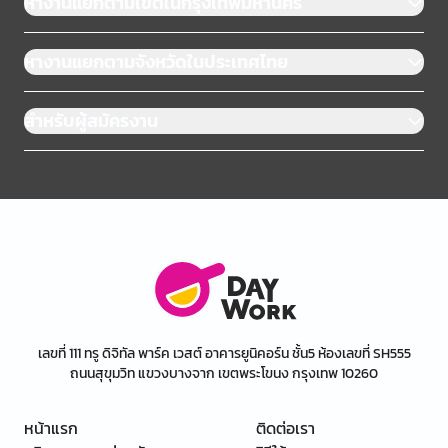
หางานแยกตามเขตในกรุงเทพมหานคร
หางานแยกตามจังหวัดในประเทศไทย
สำหรับผู้สมัครงาน
เลขที่ 111 ทรู ดิจิทัล พาร์ค เวสต์ อาคารยูนิคอร์น ชั้น5 ห้องเลขที่ SH555
ถนนสุขุมวิท แขวงบางจาก เขตพระโขนง กรุงเทพ 10260
หน้าแรก
ติดต่อเรา