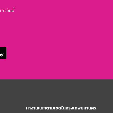
้ววันนี้
หางานแยกตามเขตในกรุงเทพมหานคร