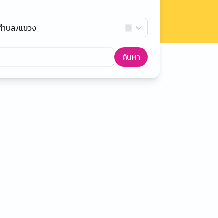
กตำบล/แขวง
ค้นหา