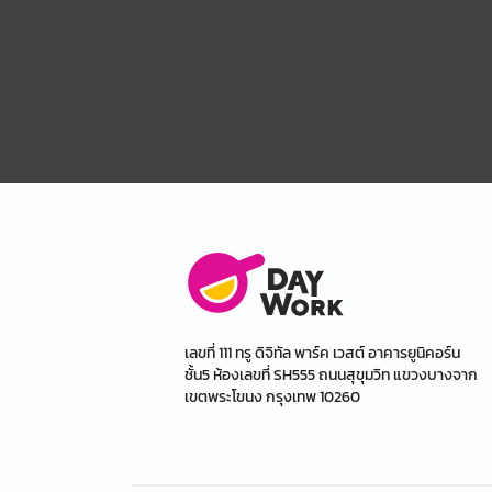
เลขที่ 111 ทรู ดิจิทัล พาร์ค เวสต์ อาคารยูนิคอร์น
ชั้น5 ห้องเลขที่ SH555 ถนนสุขุมวิท แขวงบางจาก
เขตพระโขนง กรุงเทพ 10260