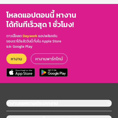
โหลดแอปตอนนี้ หางาน
ได้ทันทีเร็วสุด 1 ชั่วโมง!
ดาวน์โหลด
Daywork
แอปพลิเคชัน
ของเราได้แล้ววันนี้ ทั้งใน Apple Store
และ Google Play
หางาน
หางานพาร์ทไทม์
หางานแยกตามประเภทงาน