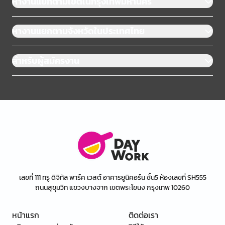
หางานแยกตามเขตในกรุงเทพมหานคร
หางานแยกตามจังหวัดในประเทศไทย
สำหรับผู้สมัครงาน
เลขที่ 111 ทรู ดิจิทัล พาร์ค เวสต์ อาคารยูนิคอร์น ชั้น5 ห้องเลขที่ SH555
ถนนสุขุมวิท แขวงบางจาก เขตพระโขนง กรุงเทพ 10260
หน้าแรก
ติดต่อเรา