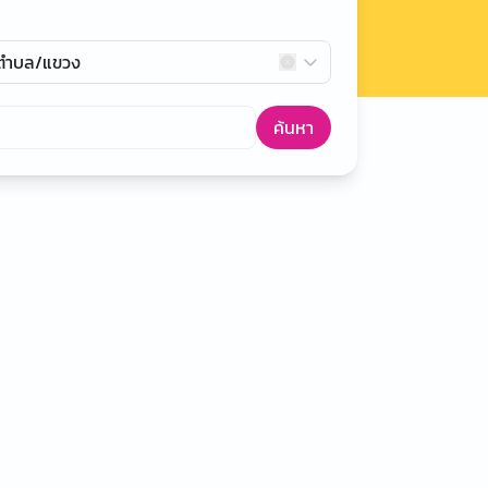
กตำบล/แขวง
ค้นหา