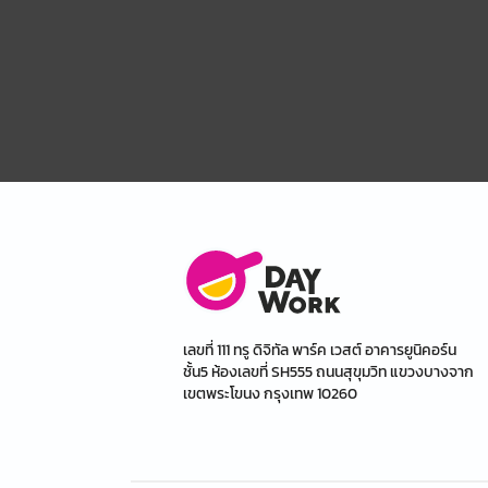
เลขที่ 111 ทรู ดิจิทัล พาร์ค เวสต์ อาคารยูนิคอร์น
ชั้น5 ห้องเลขที่ SH555 ถนนสุขุมวิท แขวงบางจาก
เขตพระโขนง กรุงเทพ 10260