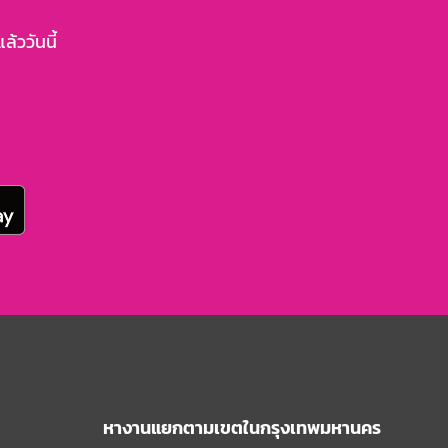
้ววันนี้
หางานแยกตามเขตในกรุงเทพมหานคร