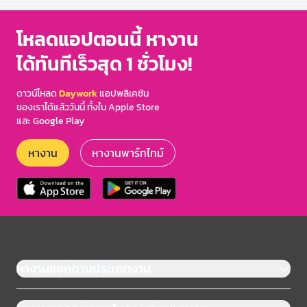
โหลดแอปตอนนี้ หางาน
ได้ทันทีเร็วสุด 1 ชั่วโมง!
ดาวน์โหลด
Daywork
แอปพลิเคชัน
ของเราได้แล้ววันนี้ ทั้งใน Apple Store
และ Google Play
หางาน
หางานพาร์ทไทม์
หางานแยกตามประเภทงาน