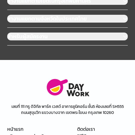
หางานแยกตามเขตในกรุงเทพมหานคร
หางานแยกตามจังหวัดในประเทศไทย
สำหรับผู้สมัครงาน
เลขที่ 111 ทรู ดิจิทัล พาร์ค เวสต์ อาคารยูนิคอร์น ชั้น5 ห้องเลขที่ SH555
ถนนสุขุมวิท แขวงบางจาก เขตพระโขนง กรุงเทพ 10260
หน้าแรก
ติดต่อเรา