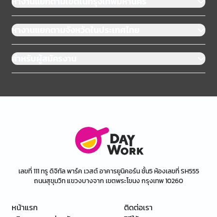
หางานแยกตามเขตในกรุงเทพมหานคร
หางานแยกตามจังหวัดในประเทศไทย
สำหรับผู้สมัครงาน
เลขที่ 111 ทรู ดิจิทัล พาร์ค เวสต์ อาคารยูนิคอร์น ชั้น5 ห้องเลขที่ SH555
ถนนสุขุมวิท แขวงบางจาก เขตพระโขนง กรุงเทพ 10260
หน้าแรก
ติดต่อเรา