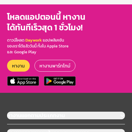
โหลดแอปตอนนี้ หางาน
ได้ทันทีเร็วสุด 1 ชั่วโมง!
ดาวน์โหลด
Daywork
แอปพลิเคชัน
ของเราได้แล้ววันนี้ ทั้งใน Apple Store
และ Google Play
หางาน
หางานพาร์ทไทม์
หางานแยกตามประเภทงาน