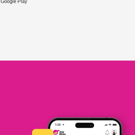
ะ Google Play