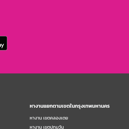
หางานแยกตามเขตในกรุงเทพมหานคร
หางาน เขตคลองเตย
หางาน เขตปทุมวัน