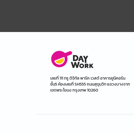
เลขที่ 111 ทรู ดิจิทัล พาร์ค เวสต์ อาคารยูนิคอร์น
ชั้น5 ห้องเลขที่ SH555 ถนนสุขุมวิท แขวงบางจาก
เขตพระโขนง กรุงเทพ 10260