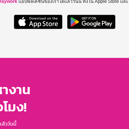
Daywork
แอปพลิเคชันของเราได้แล้ววันนี้ ทั้งใน Apple Store แล
หางาน
่วโมง!
้ววันนี้