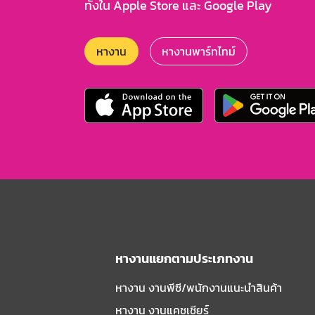
ทั้งใน Apple Store และ Google Play
หางาน
หางานพาร์ทไทม์
หางานแยกตามประเภทงาน
หางาน งานพีซี/พนักงานแนะนําสินค้า
หางาน งานแคชเชียร์