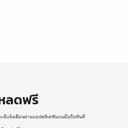
โหลดฟรี
 จะมีแจ้งเตือนผ่านแอปพลิเคชันบนมือถือทันที