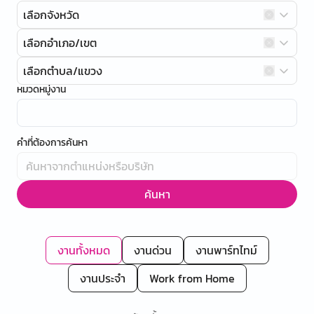
เลือกจังหวัด
เลือกอำเภอ/เขต
เลือกตำบล/แขวง
หมวดหมู่งาน
คำที่ต้องการค้นหา
ค้นหา
งานทั้งหมด
งานด่วน
งานพาร์ทไทม์
งานประจำ
Work from Home