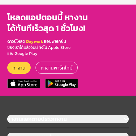
โหลดแอปตอนนี้ หางาน
ได้ทันทีเร็วสุด 1 ชั่วโมง!
ดาวน์โหลด
Daywork
แอปพลิเคชัน
ของเราได้แล้ววันนี้ ทั้งใน Apple Store
และ Google Play
หางาน
หางานพาร์ทไทม์
หางานแยกตามประเภทงาน