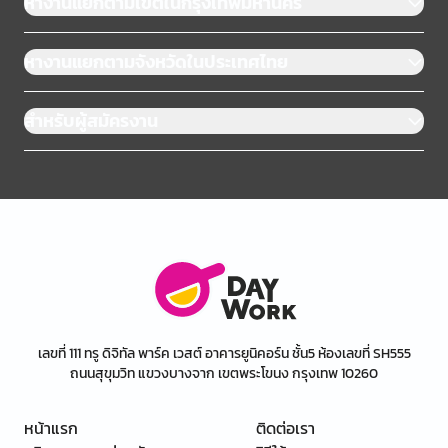
หางานแยกตามเขตในกรุงเทพมหานคร
หางานแยกตามจังหวัดในประเทศไทย
สำหรับผู้สมัครงาน
เลขที่ 111 ทรู ดิจิทัล พาร์ค เวสต์ อาคารยูนิคอร์น ชั้น5 ห้องเลขที่ SH555
ถนนสุขุมวิท แขวงบางจาก เขตพระโขนง กรุงเทพ 10260
หน้าแรก
ติดต่อเรา