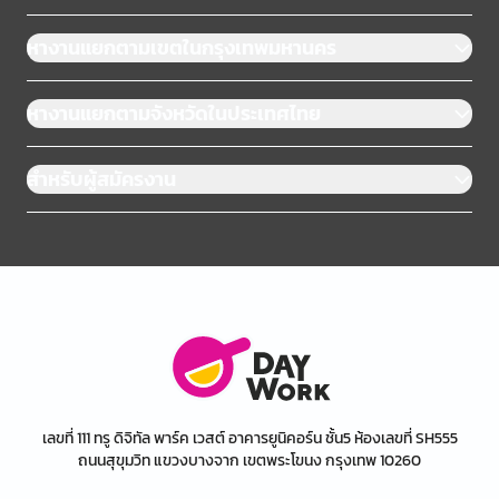
หางานแยกตามเขตในกรุงเทพมหานคร
หางานแยกตามจังหวัดในประเทศไทย
สำหรับผู้สมัครงาน
เลขที่ 111 ทรู ดิจิทัล พาร์ค เวสต์ อาคารยูนิคอร์น ชั้น5 ห้องเลขที่ SH555
ถนนสุขุมวิท แขวงบางจาก เขตพระโขนง กรุงเทพ 10260