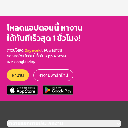
โหลดแอปตอนนี้ หางาน
ได้ทันทีเร็วสุด 1 ชั่วโมง!
ดาวน์โหลด
Daywork
แอปพลิเคชัน
ของเราได้แล้ววันนี้ ทั้งใน Apple Store
และ Google Play
หางาน
หางานพาร์ทไทม์
หางานแยกตามประเภทงาน