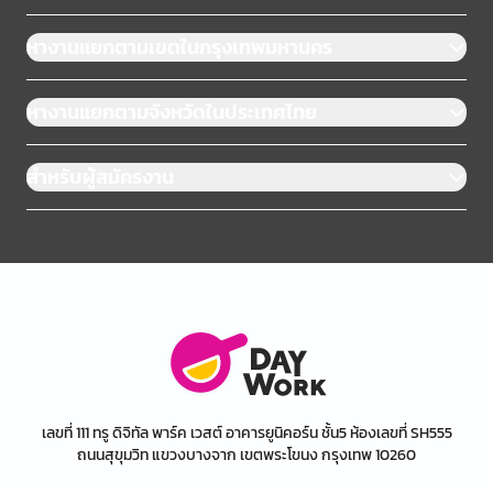
หางานแยกตามเขตในกรุงเทพมหานคร
หางานแยกตามจังหวัดในประเทศไทย
สำหรับผู้สมัครงาน
เลขที่ 111 ทรู ดิจิทัล พาร์ค เวสต์ อาคารยูนิคอร์น ชั้น5 ห้องเลขที่ SH555
ถนนสุขุมวิท แขวงบางจาก เขตพระโขนง กรุงเทพ 10260