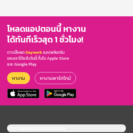
โหลดแอปตอนนี้ หางาน
ได้ทันทีเร็วสุด 1 ชั่วโมง!
ดาวน์โหลด
Daywork
แอปพลิเคชัน
ของเราได้แล้ววันนี้ ทั้งใน Apple Store
และ Google Play
หางาน
หางานพาร์ทไทม์
หางานแยกตามประเภทงาน