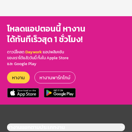
โหลดแอปตอนนี้ หางาน
ได้ทันทีเร็วสุด 1 ชั่วโมง!
ดาวน์โหลด
Daywork
แอปพลิเคชัน
ของเราได้แล้ววันนี้ ทั้งใน Apple Store
และ Google Play
หางาน
หางานพาร์ทไทม์
หางานแยกตามประเภทงาน