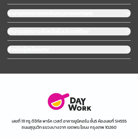
หางานแยกตามเขตในกรุงเทพมหานคร
หางานแยกตามจังหวัดในประเทศไทย
สำหรับผู้สมัครงาน
เลขที่ 111 ทรู ดิจิทัล พาร์ค เวสต์ อาคารยูนิคอร์น ชั้น5 ห้องเลขที่ SH555
ถนนสุขุมวิท แขวงบางจาก เขตพระโขนง กรุงเทพ 10260