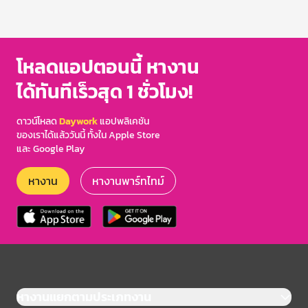
โหลดแอปตอนนี้ หางาน
ได้ทันทีเร็วสุด 1 ชั่วโมง!
ดาวน์โหลด
Daywork
แอปพลิเคชัน
ของเราได้แล้ววันนี้ ทั้งใน Apple Store
และ Google Play
หางาน
หางานพาร์ทไทม์
หางานแยกตามประเภทงาน