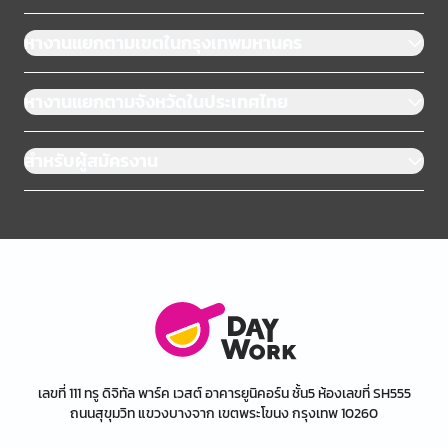
หางานแยกตามเขตในกรุงเทพมหานคร
หางานแยกตามจังหวัดในประเทศไทย
สำหรับผู้สมัครงาน
เลขที่ 111 ทรู ดิจิทัล พาร์ค เวสต์ อาคารยูนิคอร์น ชั้น5 ห้องเลขที่ SH555
ถนนสุขุมวิท แขวงบางจาก เขตพระโขนง กรุงเทพ 10260