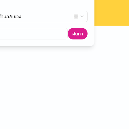
กตำบล/แขวง
ค้นหา