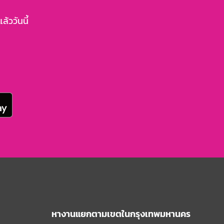
้ววันนี้
หางานแยกตามเขตในกรุงเทพมหานคร