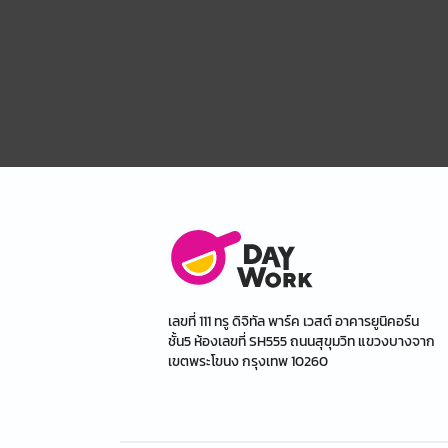
เลขที่ 111 ทรู ดิจิทัล พาร์ค เวสต์ อาคารยูนิคอร์น
ชั้น5 ห้องเลขที่ SH555 ถนนสุขุมวิท แขวงบางจาก
เขตพระโขนง กรุงเทพ 10260