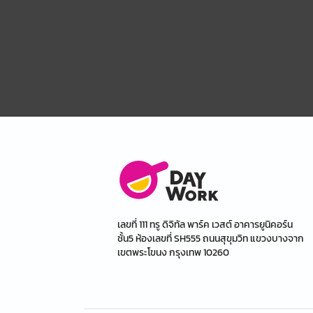
เลขที่ 111 ทรู ดิจิทัล พาร์ค เวสต์ อาคารยูนิคอร์น
ชั้น5 ห้องเลขที่ SH555 ถนนสุขุมวิท แขวงบางจาก
เขตพระโขนง กรุงเทพ 10260