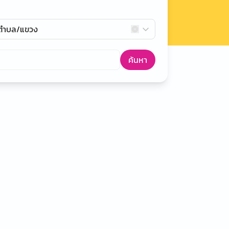
กตำบล/แขวง
ค้นหา