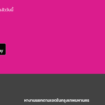
้ววันนี้
หางานแยกตามเขตในกรุงเทพมหานคร