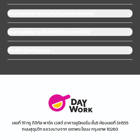
หางานแยกตามเขตในกรุงเทพมหานคร
หางานแยกตามจังหวัดในประเทศไทย
สำหรับผู้สมัครงาน
เลขที่ 111 ทรู ดิจิทัล พาร์ค เวสต์ อาคารยูนิคอร์น ชั้น5 ห้องเลขที่ SH555
ถนนสุขุมวิท แขวงบางจาก เขตพระโขนง กรุงเทพ 10260