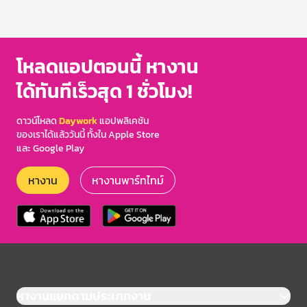
โหลดแอปตอนนี้ หางาน
ได้ทันทีเร็วสุด 1 ชั่วโมง!
ดาวน์โหลด
Daywork
แอปพลิเคชัน
ของเราได้แล้ววันนี้ ทั้งใน Apple Store
และ Google Play
หางาน
หางานพาร์ทไทม์
หางานแยกตามประเภทงาน