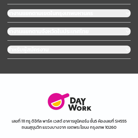
หางานแยกตามเขตในกรุงเทพมหานคร
หางานแยกตามจังหวัดในประเทศไทย
สำหรับผู้สมัครงาน
เลขที่ 111 ทรู ดิจิทัล พาร์ค เวสต์ อาคารยูนิคอร์น ชั้น5 ห้องเลขที่ SH555
ถนนสุขุมวิท แขวงบางจาก เขตพระโขนง กรุงเทพ 10260