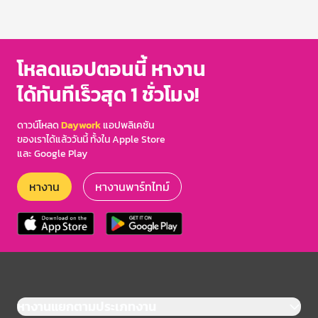
โหลดแอปตอนนี้ หางาน
ได้ทันทีเร็วสุด 1 ชั่วโมง!
ดาวน์โหลด
Daywork
แอปพลิเคชัน
ของเราได้แล้ววันนี้ ทั้งใน Apple Store
และ Google Play
หางาน
หางานพาร์ทไทม์
หางานแยกตามประเภทงาน