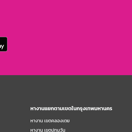
หางานแยกตามเขตในกรุงเทพมหานคร
หางาน เขตคลองเตย
หางาน เขตปทุมวัน