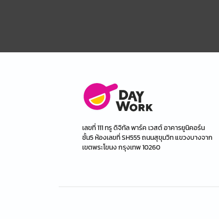
เลขที่ 111 ทรู ดิจิทัล พาร์ค เวสต์ อาคารยูนิคอร์น
ชั้น5 ห้องเลขที่ SH555 ถนนสุขุมวิท แขวงบางจาก
เขตพระโขนง กรุงเทพ 10260