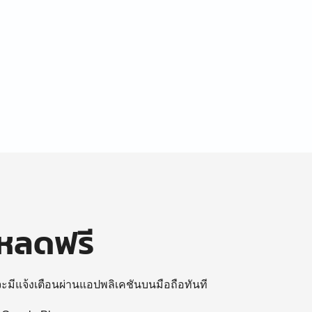
โหลดฟรี
 จะมีแจ้งเตือนผ่านแอปพลิเคชันบนมือถือทันที