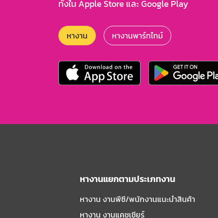
ทั้งใน Apple Store และ Google Play
หางาน
หางานพาร์ทไทม์
หางานแยกตามประเภทงาน
หางาน งานพีซี/พนักงานแนะนําสินค้า
หางาน งานแคชเชียร์