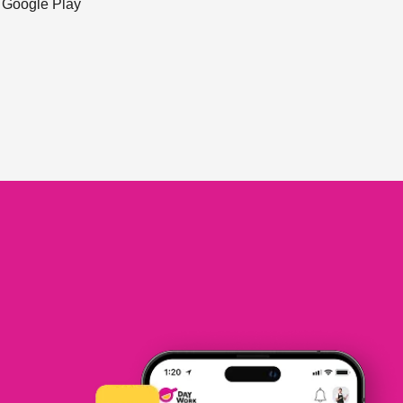
ะ Google Play