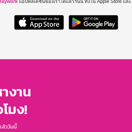
Daywork
แอปพลิเคชันของเราได้แล้ววันนี้ ทั้งใน Apple Store แล
หางาน
่วโมง!
้ววันนี้