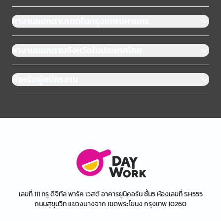
หางานแยกตามเขตในกรุงเทพมหานคร
หางานแยกตามจังหวัดในประเทศไทย
สำหรับผู้สมัครงาน
เลขที่ 111 ทรู ดิจิทัล พาร์ค เวสต์ อาคารยูนิคอร์น ชั้น5 ห้องเลขที่ SH555
ถนนสุขุมวิท แขวงบางจาก เขตพระโขนง กรุงเทพ 10260