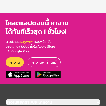
โหลดแอปตอนนี้ หางาน
ได้ทันทีเร็วสุด 1 ชั่วโมง!
ดาวน์โหลด
Daywork
แอปพลิเคชัน
ของเราได้แล้ววันนี้ ทั้งใน Apple Store
และ Google Play
หางาน
หางานพาร์ทไทม์
หางานแยกตามประเภทงาน