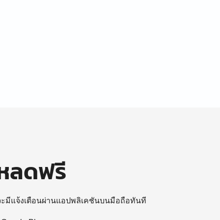
โหลดฟรี
 จะมีแจ้งเตือนผ่านแอปพลิเคชันบนมือถือทันที