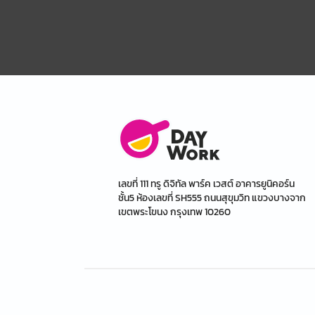
เลขที่ 111 ทรู ดิจิทัล พาร์ค เวสต์ อาคารยูนิคอร์น
ชั้น5 ห้องเลขที่ SH555 ถนนสุขุมวิท แขวงบางจาก
เขตพระโขนง กรุงเทพ 10260