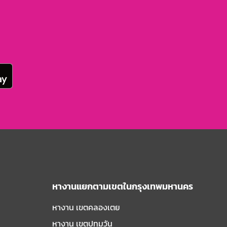
หางานแยกตามเขตในกรุงเทพมหานคร
หางาน เขตคลองเตย
หางาน เขตปทุมวัน