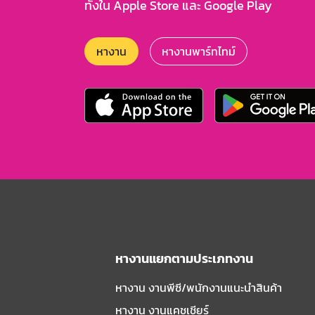
ทั้งใน Apple Store และ Google Play
หางาน
หางานพาร์ทไทม์
หางานแยกตามประเภทงาน
หางาน งานพีซี/พนักงานแนะนําสินค้า
หางาน งานแคชเชียร์