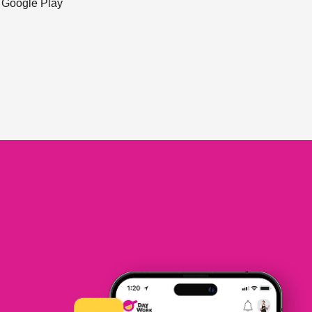
ะ Google Play