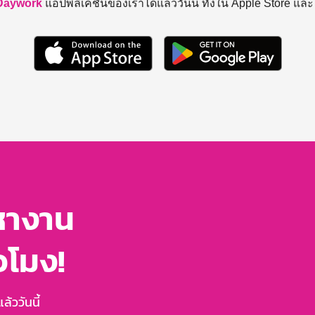
Daywork
แอปพลิเคชันของเราได้แล้ววันนี้ ทั้งใน Apple Store แล
หางาน
่วโมง!
้ววันนี้