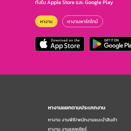
ทั้งใน Apple Store และ Google Play
หางาน
หางานพาร์ทไทม์
หางานแยกตามประเภทงาน
หางาน งานพีซี/พนักงานแนะนําสินค้า
หางาน งานแคชเชียร์