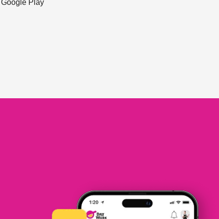
ะ Google Play