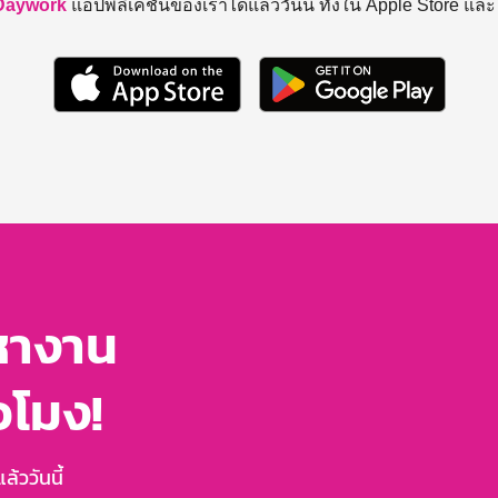
Daywork
แอปพลิเคชันของเราได้แล้ววันนี้ ทั้งใน Apple Store แล
หางาน
่วโมง!
้ววันนี้