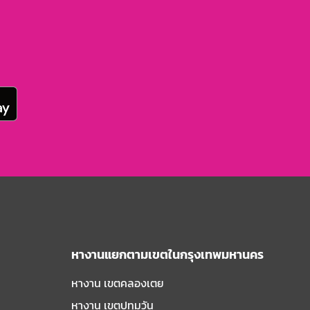
หางานแยกตามเขตในกรุงเทพมหานคร
หางาน เขตคลองเตย
หางาน เขตปทุมวัน