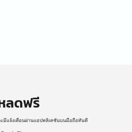
โหลดฟรี
 จะมีแจ้งเตือนผ่านแอปพลิเคชันบนมือถือทันที