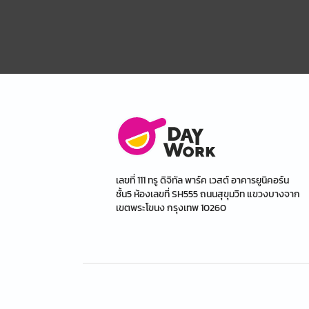
เลขที่ 111 ทรู ดิจิทัล พาร์ค เวสต์ อาคารยูนิคอร์น
ชั้น5 ห้องเลขที่ SH555 ถนนสุขุมวิท แขวงบางจาก
เขตพระโขนง กรุงเทพ 10260