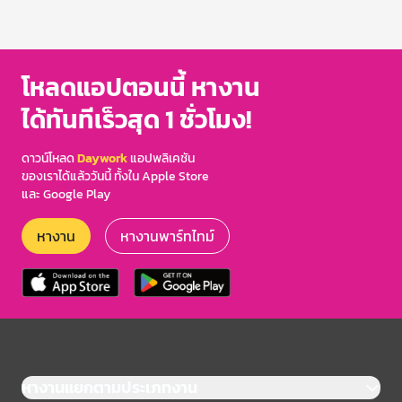
โหลดแอปตอนนี้ หางาน
ได้ทันทีเร็วสุด 1 ชั่วโมง!
ดาวน์โหลด
Daywork
แอปพลิเคชัน
ของเราได้แล้ววันนี้ ทั้งใน Apple Store
และ Google Play
หางาน
หางานพาร์ทไทม์
หางานแยกตามประเภทงาน