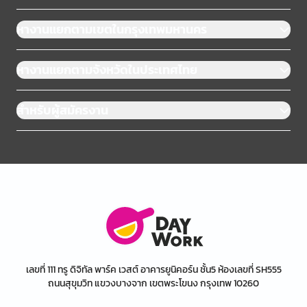
หางานแยกตามเขตในกรุงเทพมหานคร
หางานแยกตามจังหวัดในประเทศไทย
สำหรับผู้สมัครงาน
เลขที่ 111 ทรู ดิจิทัล พาร์ค เวสต์ อาคารยูนิคอร์น ชั้น5 ห้องเลขที่ SH555
ถนนสุขุมวิท แขวงบางจาก เขตพระโขนง กรุงเทพ 10260