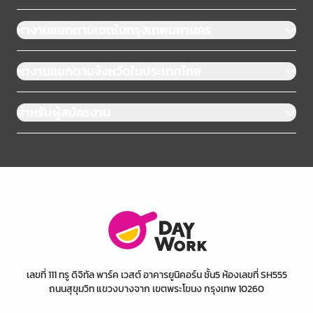
หางานแยกตามเขตในกรุงเทพมหานคร
หางานแยกตามจังหวัดในประเทศไทย
สำหรับผู้สมัครงาน
เลขที่ 111 ทรู ดิจิทัล พาร์ค เวสต์ อาคารยูนิคอร์น ชั้น5 ห้องเลขที่ SH555
ถนนสุขุมวิท แขวงบางจาก เขตพระโขนง กรุงเทพ 10260