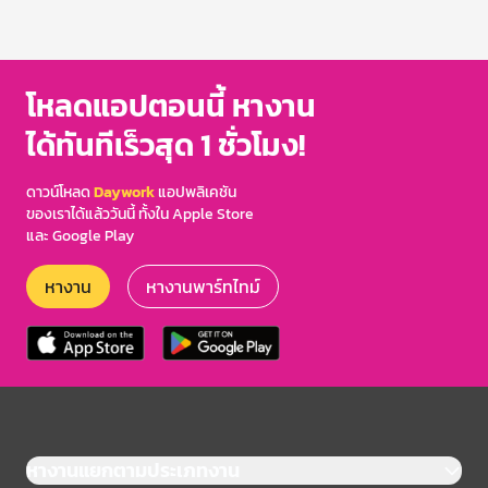
โหลดแอปตอนนี้ หางาน
ได้ทันทีเร็วสุด 1 ชั่วโมง!
ดาวน์โหลด
Daywork
แอปพลิเคชัน
ของเราได้แล้ววันนี้ ทั้งใน Apple Store
และ Google Play
หางาน
หางานพาร์ทไทม์
หางานแยกตามประเภทงาน