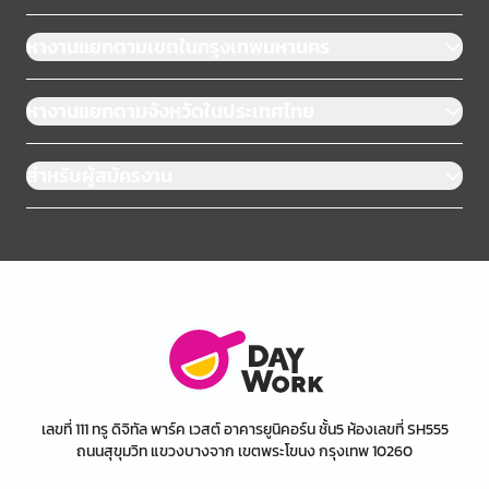
หางานแยกตามเขตในกรุงเทพมหานคร
หางานแยกตามจังหวัดในประเทศไทย
สำหรับผู้สมัครงาน
เลขที่ 111 ทรู ดิจิทัล พาร์ค เวสต์ อาคารยูนิคอร์น ชั้น5 ห้องเลขที่ SH555
ถนนสุขุมวิท แขวงบางจาก เขตพระโขนง กรุงเทพ 10260