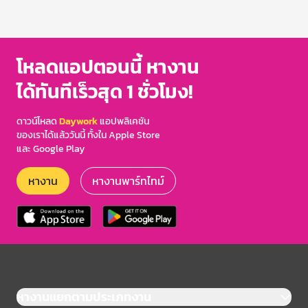
โหลดแอปตอนนี้ หางาน
ได้ทันทีเร็วสุด 1 ชั่วโมง!
ดาวน์โหลด
Daywork
แอปพลิเคชัน
ของเราได้แล้ววันนี้ ทั้งใน Apple Store
และ Google Play
หางาน
หางานพาร์ทไทม์
หางานแยกตามประเภทงาน