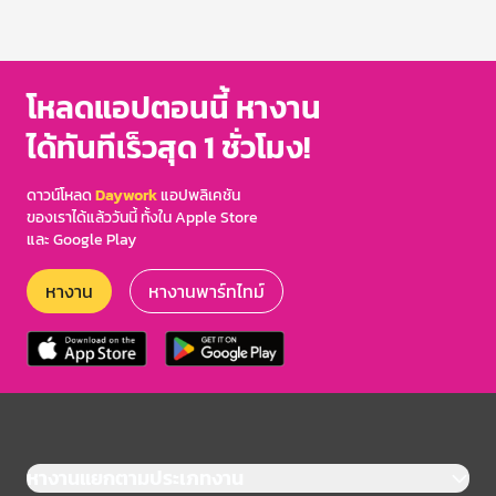
โหลดแอปตอนนี้ หางาน
ได้ทันทีเร็วสุด 1 ชั่วโมง!
ดาวน์โหลด
Daywork
แอปพลิเคชัน
ของเราได้แล้ววันนี้ ทั้งใน Apple Store
และ Google Play
หางาน
หางานพาร์ทไทม์
หางานแยกตามประเภทงาน