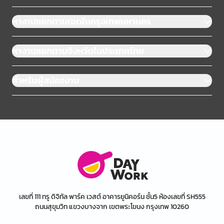
หางานแยกตามเขตในกรุงเทพมหานคร
หางานแยกตามจังหวัดในประเทศไทย
สำหรับผู้สมัครงาน
เลขที่ 111 ทรู ดิจิทัล พาร์ค เวสต์ อาคารยูนิคอร์น ชั้น5 ห้องเลขที่ SH555
ถนนสุขุมวิท แขวงบางจาก เขตพระโขนง กรุงเทพ 10260