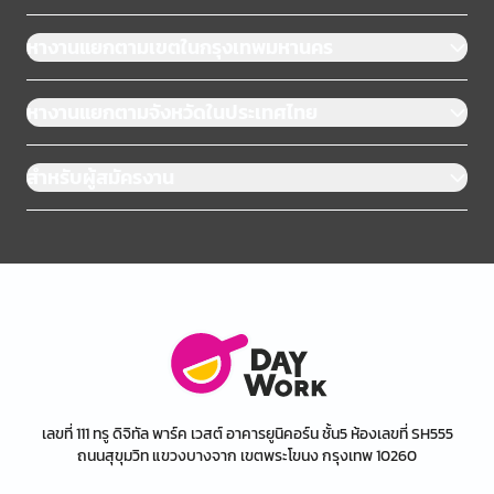
หางานแยกตามเขตในกรุงเทพมหานคร
หางานแยกตามจังหวัดในประเทศไทย
สำหรับผู้สมัครงาน
เลขที่ 111 ทรู ดิจิทัล พาร์ค เวสต์ อาคารยูนิคอร์น ชั้น5 ห้องเลขที่ SH555
ถนนสุขุมวิท แขวงบางจาก เขตพระโขนง กรุงเทพ 10260