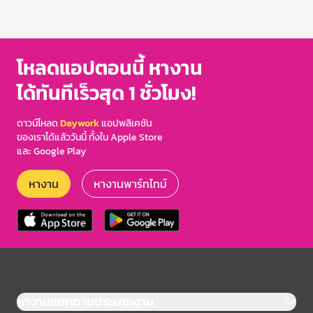
โหลดแอปตอนนี้ หางาน
ได้ทันทีเร็วสุด 1 ชั่วโมง!
ดาวน์โหลด
Daywork
แอปพลิเคชัน
ของเราได้แล้ววันนี้ ทั้งใน Apple Store
และ Google Play
หางาน
หางานพาร์ทไทม์
หางานแยกตามประเภทงาน