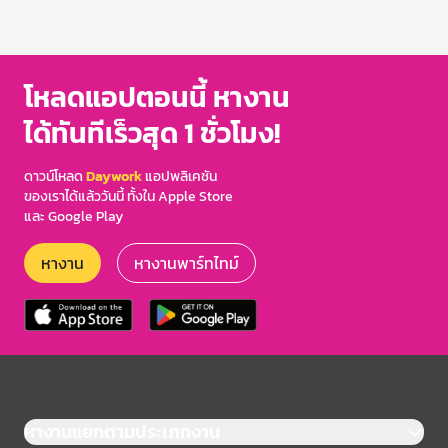
โหลดแอปตอนนี้ หางาน
ได้ทันทีเร็วสุด 1 ชั่วโมง!
ดาวน์โหลด
Daywork
แอปพลิเคชัน
ของเราได้แล้ววันนี้ ทั้งใน Apple Store
และ Google Play
หางาน
หางานพาร์ทไทม์
หางานแยกตามประเภทงาน