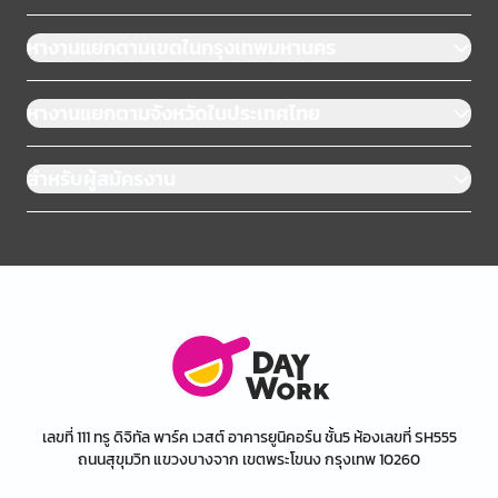
หางานแยกตามเขตในกรุงเทพมหานคร
หางานแยกตามจังหวัดในประเทศไทย
สำหรับผู้สมัครงาน
เลขที่ 111 ทรู ดิจิทัล พาร์ค เวสต์ อาคารยูนิคอร์น ชั้น5 ห้องเลขที่ SH555
ถนนสุขุมวิท แขวงบางจาก เขตพระโขนง กรุงเทพ 10260