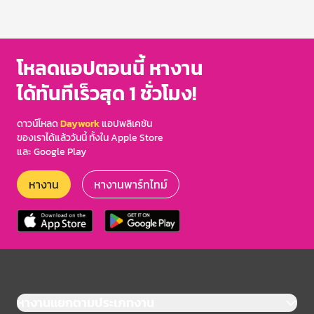
โหลดแอปตอนนี้ หางาน
ได้ทันทีเร็วสุด 1 ชั่วโมง!
ดาวน์โหลด
Daywork
แอปพลิเคชัน
ของเราได้แล้ววันนี้ ทั้งใน Apple Store
และ Google Play
หางาน
หางานพาร์ทไทม์
หางานแยกตามประเภทงาน