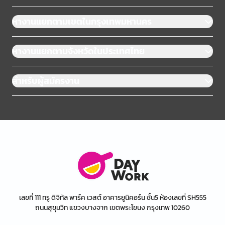
หางานแยกตามเขตในกรุงเทพมหานคร
หางานแยกตามจังหวัดในประเทศไทย
สำหรับผู้สมัครงาน
เลขที่ 111 ทรู ดิจิทัล พาร์ค เวสต์ อาคารยูนิคอร์น ชั้น5 ห้องเลขที่ SH555
ถนนสุขุมวิท แขวงบางจาก เขตพระโขนง กรุงเทพ 10260