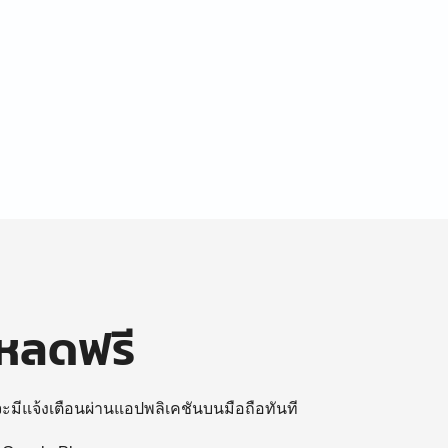
โหลดฟรี
 จะมีแจ้งเตือนผ่านแอปพลิเคชันบนมือถือทันที