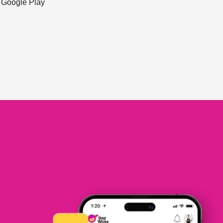
ะ Google Play