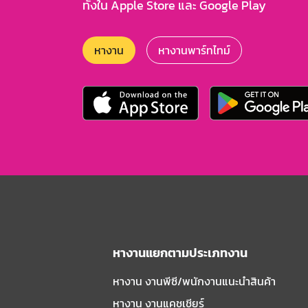
ทั้งใน Apple Store และ Google Play
หางาน
หางานพาร์ทไทม์
หางานแยกตามประเภทงาน
หางาน งานพีซี/พนักงานแนะนําสินค้า
หางาน งานแคชเชียร์