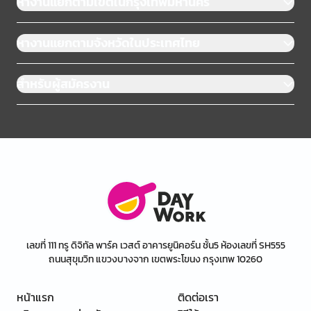
หางานแยกตามเขตในกรุงเทพมหานคร
หางานแยกตามจังหวัดในประเทศไทย
สำหรับผู้สมัครงาน
เลขที่ 111 ทรู ดิจิทัล พาร์ค เวสต์ อาคารยูนิคอร์น ชั้น5 ห้องเลขที่ SH555
ถนนสุขุมวิท แขวงบางจาก เขตพระโขนง กรุงเทพ 10260
หน้าแรก
ติดต่อเรา