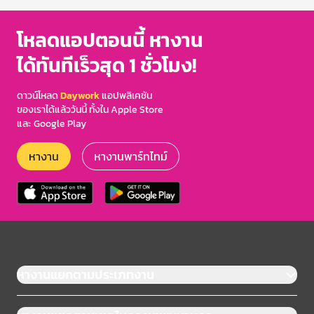
โหลดแอปตอนนี้ หางาน
ได้ทันทีเร็วสุด 1 ชั่วโมง!
ดาวน์โหลด
Daywork
แอปพลิเคชัน
ของเราได้แล้ววันนี้ ทั้งใน Apple Store
และ Google Play
หางาน
หางานพาร์ทไทม์
หางานแยกตามประเภทงาน