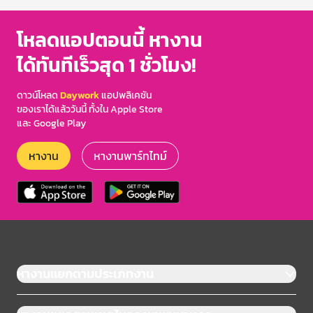
โหลดแอปตอนนี้ หางาน
ได้ทันทีเร็วสุด 1 ชั่วโมง!
ดาวน์โหลด
Daywork
แอปพลิเคชัน
ของเราได้แล้ววันนี้ ทั้งใน Apple Store
และ Google Play
หางาน
หางานพาร์ทไทม์
หางานแยกตามประเภทงาน