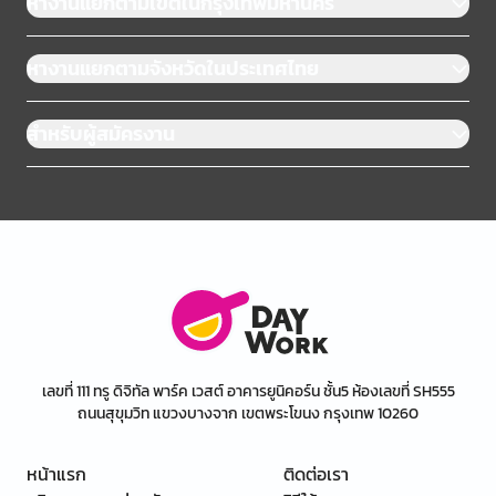
หางานแยกตามเขตในกรุงเทพมหานคร
หางานแยกตามจังหวัดในประเทศไทย
สำหรับผู้สมัครงาน
เลขที่ 111 ทรู ดิจิทัล พาร์ค เวสต์ อาคารยูนิคอร์น ชั้น5 ห้องเลขที่ SH555
ถนนสุขุมวิท แขวงบางจาก เขตพระโขนง กรุงเทพ 10260
หน้าแรก
ติดต่อเรา